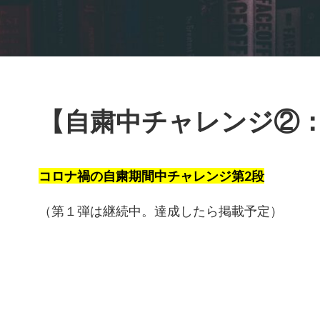
【自粛中チャレンジ②：
コロナ禍の自粛期間中チャレンジ第2段
（第１弾は継続中。達成したら掲載予定）