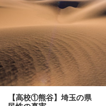
【高校①熊谷】埼玉の県