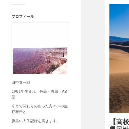
プロフィール
田中奏一郎
1981年生まれ 色黒・腹黒・AB
型
今まで関わりのあった方々への生
存報告と
【高
腹黒い人生記録を書きます。