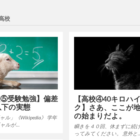
高校
校⑤受験勉強】偏差
【高校④40キロハ
以下の実態
ク】さあ、ここが
の始まりだよ。
ル」《Wikipedia》 学年
ャルが…
瞬きを４０回、休まずに続
ってみてください。 意外と