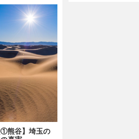
校①熊谷】埼玉の