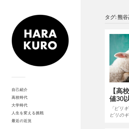
タグ:
熊谷
【高
自己紹介
値30
高校時代
大学時代
「ビリギャ
人生を変える挑戦
ビリのギ
最近の近況