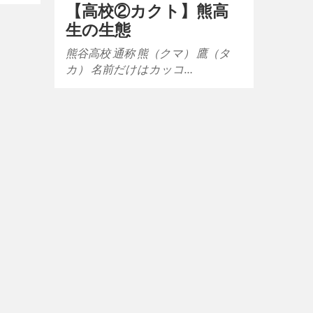
【高校②カクト】熊高
生の生態
熊谷高校 通称 熊（クマ） 鷹（タ
カ） 名前だけはカッコ…