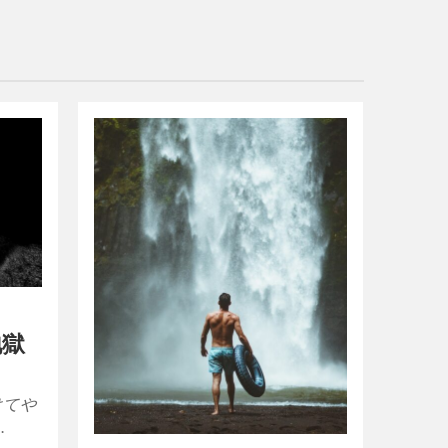
イ
地獄
けてや
…