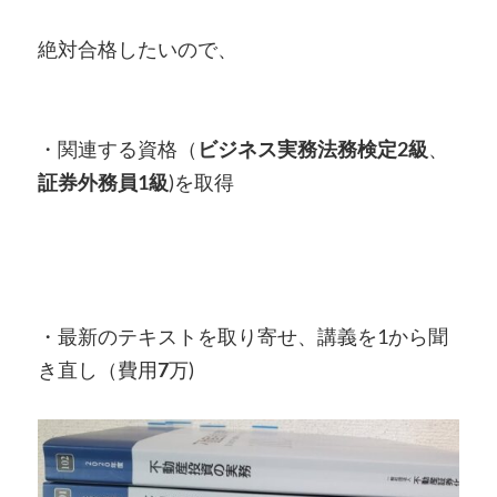
絶対合格したいので、
・関連する資格（
ビジネス実務法務検定2級
、
証券外務員1級
)を取得
・最新のテキストを取り寄せ、講義を1から聞
き直し（費用
7
万)